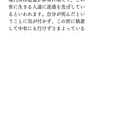
世に生きる人達に迷惑を及ぼしてい
るといわれます。自分が死んだとい
うことに気が付かず、この世に執着
して中有にも行けずさまよっている
霊が浮遊霊です。何百年も、本来の
自分の故郷である中有に帰れないの
は悲劇といえます。
当方も、浮遊霊がもたらす迷惑に巻
き込まれたことがあります。
インド人のヒーラーで日本にも来た
アンマさんは、「死は一つの句読
点、それからまた新しい人生が始ま
る」と言っています。死んだら終わ
りではないのは確かです。