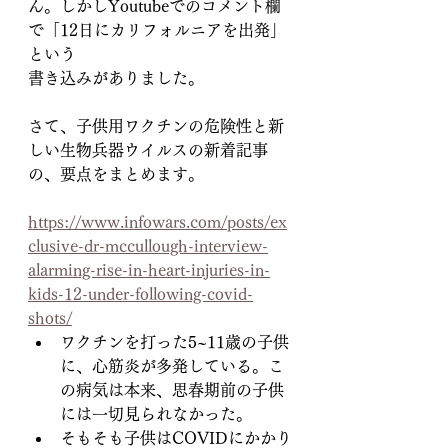
ん。しかしYoutubeでのコメント欄
で「12日にカリフォルニアを出発」
という
書き込みがありました。
さて、子供用ワクチンの危険性と新
しい生物兵器ウイルスの新着記事
の、要点をまとめます。
https://www.infowars.com/posts/ex
clusive-dr-mccullough-interview-
alarming-rise-in-heart-injuries-in-
kids-12-under-following-covid-
shots/
ワクチンを打った5~11歳の子供
に、心筋炎が多発している。こ
の病気は本来、思春期前の子供
には一切見られなかった。
そもそも子供はCOVIDにかかり