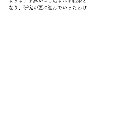
ますます予算がつぎ込まれる結果と
なり、研究が更に進んでいったわけ
です。
まさに
Problem→Reaction→Solution で
す。（初めての方にーエリート勢力
が社会を思うままに動かすための段
階のことです）
生物兵器研究の結実が、今我々が直
面しているコロナ禍なのでしょう。
ちなみにボイル博士は、コロナの病
原菌はアメリカ・ノース・キャロラ
イナ大学で生物兵器として研究開発
していたものを、2014年にオバマ大
統領が秘密裏に中国に売却したもの
である、と告発しています。