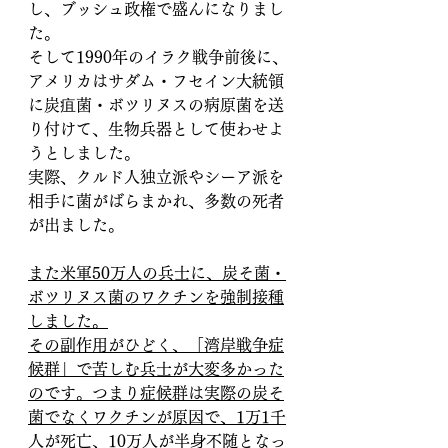
し、ブッシュ政権で盛んになりまし
た。
そして1990年のイラク戦争前後に、
アメリカはサダム・フセイン大統領
に炭疽菌・ボツリヌスの病原菌を送
り付けて、生物兵器として使わせよ
うとしました。
実際、クルド人独立派やシーア派を
相手に菌がばらまかれ、多数の死者
が出ました。
また米軍50万人の兵士に、炭そ菌・
ボツリヌス菌のワクチンを強制接種
しました。
その副作用がひどく、「湾岸戦争症
候群」で苦しむ兵士が大変多かった
のです。つまり症候群は実際の炭そ
菌でなくワクチンが原因で、1万1千
人が死亡、10万人が半身不随となっ