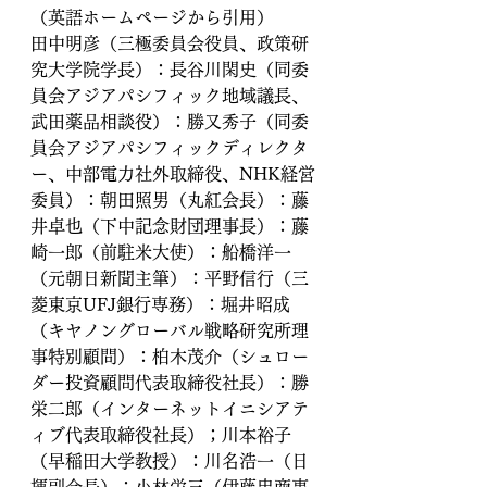
（英語ホームページから引用）
田中明彦（三極委員会役員、政策研
究大学院学長）：長谷川閑史（同委
員会アジアパシフィック地域議長、
武田薬品相談役）：勝又秀子（同委
員会アジアパシフィックディレクタ
ー、中部電力社外取締役、NHK経営
委員）：朝田照男（丸紅会長）：藤
井卓也（下中記念財団理事長）：藤
崎一郎（前駐米大使）：船橋洋一
（元朝日新聞主筆）：平野信行（三
菱東京UFJ銀行専務）：堀井昭成
（キヤノングローバル戦略研究所理
事特別顧問）：柏木茂介（シュロー
ダー投資顧問代表取締役社長）：勝
栄二郎（インターネットイニシアテ
ィブ代表取締役社長）；川本裕子
（早稲田大学教授）：川名浩一（日
揮副会長）：小林栄三（伊藤忠商事