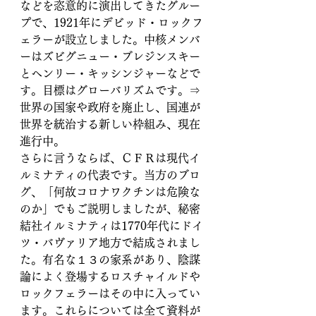
などを恣意的に演出してきたグルー
プで、1921年にデビッド・ロックフ
ェラーが設立しました。中核メンバ
ーはズビグニュー・ブレジンスキー
とヘンリー・キッシンジャーなどで
す。目標はグローバリズムです。⇒
世界の国家や政府を廃止し、国連が
世界を統治する新しい枠組み、現在
進行中。　
さらに言うならば、ＣＦＲは現代イ
ルミナティの代表です。当方のブロ
グ、「何故コロナワクチンは危険な
のか」でもご説明しましたが、秘密
結社イルミナティは1770年代にドイ
ツ・バヴァリア地方で結成されまし
た。有名な１３の家系があり、陰謀
論によく登場するロスチャイルドや
ロックフェラーはその中に入ってい
ます。これらについては全て資料が