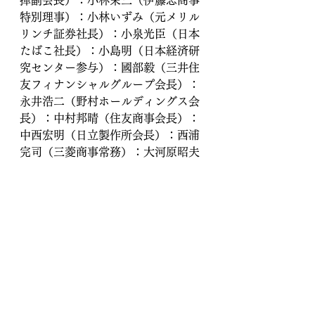
特別理事）：小林いずみ（元メリル
リンチ証券社長）：小泉光臣（日本
たばこ社長）：小島明（日本経済研
究センター参与）：國部毅（三井住
友フィナンシャルグループ会長）：
永井浩二（野村ホールディングス会
長）：中村邦晴（住友商事会長）：
中西宏明（日立製作所会長）：西浦
完司（三菱商事常務）：大河原昭夫
（日本国際交流センター理事長）：
櫻田謙悟（SOMPOホールディング
ス社長）：佐藤孝義（一般財団法人
MRAハウス）：佐藤康博（みずほフ
ィナンシャルグループ会長）：塩崎
恭久（政治家）：杉崎重光（ゴール
ドマン・サックス証券副会長）：高
原昭夫（東京大学教授）：武見敬三
（政治家）：田中均（元外務省）：