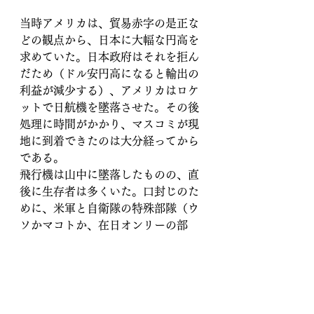
当時アメリカは、貿易赤字の是正な
どの観点から、日本に大幅な円高を
求めていた。日本政府はそれを拒ん
だため（ドル安円高になると輸出の
利益が減少する）、アメリカはロケ
ットで日航機を墜落させた。その後
処理に時間がかかり、マスコミが現
地に到着できたのは大分経ってから
である。
飛行機は山中に墜落したものの、直
後に生存者は多くいた。口封じのた
めに、米軍と自衛隊の特殊部隊（ウ
ソかマコトか、在日オンリーの部
隊）は生存者を銃で撃って回った。
遺体に燃料をかけて焼き、証拠を隠
滅した。
その一か月と10日後、プラザ合意が
なされ、日本は大幅な円高を受け入