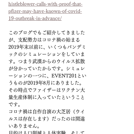
histleblower-calls-with-proof-that-
pfizer-may-have-known-of-covid-
19-outbreak-in-advance/
このブログでもご紹介してきました
が、支配勢力はコロナ禍の始まる
2019年末以前に、いくつもパンデミ
ックのシミュレーションをしていま
す。つまり武漢からのウイルス拡散
が分かっていたからです。シミュレ
ーションの一つに、EVENT201とい
うものが2019年8月にありました。
その時点でファイザーはワクチン大
量生産体制に入っていたということ
です。
コロナ禍は自作自演の大芝居（ウイ
ルスは存在します）だったのは間違
いありません。
目的は人口削減と人体実験、そして