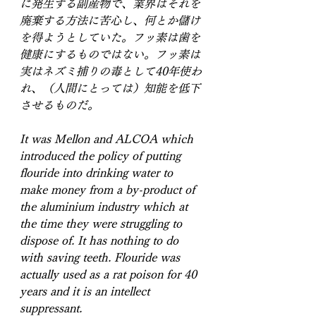
に発生する副産物で、業界はそれを
廃棄する方法に苦心し、何とか儲け
を得ようとしていた。フッ素は歯を
健康にするものではない。フッ素は
実はネズミ捕りの毒として40年使わ
れ、（人間にとっては）知能を低下
させるものだ。
It was Mellon and ALCOA which 
introduced the policy of putting 
flouride into drinking water to 
make money from a by-product of 
the aluminium industry which at 
the time they were struggling to 
dispose of. It has nothing to do 
with saving teeth. Flouride was 
actually used as a rat poison for 40 
years and it is an intellect 
suppressant. 