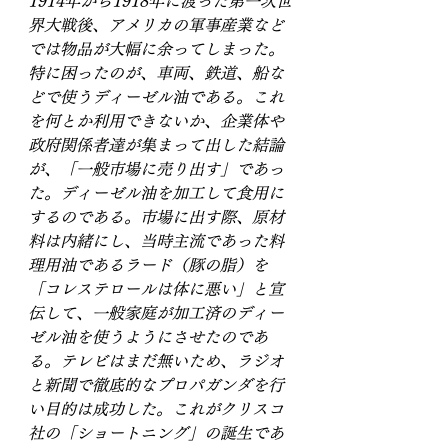
1914年から1918年に渡った第一次世
界大戦後、アメリカの軍事産業など
では物品が大幅に余ってしまった。
特に困ったのが、車両、鉄道、船な
どで使うディーゼル油である。これ
を何とか利用できないか、企業体や
政府関係者達が集まって出した結論
が、「一般市場に売り出す」であっ
た。ディーゼル油を加工して食用に
するのである。市場に出す際、原材
料は内緒にし、当時主流であった料
理用油であるラード（豚の脂）を
「コレステロールは体に悪い」と宣
伝して、一般家庭が加工済のディー
ゼル油を使うようにさせたのであ
る。テレビはまだ無いため、ラジオ
と新聞で徹底的なプロパガンダを行
い目的は成功した。これがクリスコ
社の「ショートニング」の誕生であ