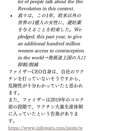
lot of people talk about the Bio 
Revolution in this context.
我々は、この1年、欧米以外の
世界の1億人の女性に、避妊薬
を与えることを約束した。We 
pledged, this past year, to give 
an additional hundred million 
women access to contraception 
in the world→発展途上国の人口
抑制/削減
ファイザーCEO自身は、自社のワク
チンを打っていないそうですから、
危険性が十分わかっていたと思われ
ます。
また、ファイザーは2019年のコロナ
前の段階で、ワクチン大量生産体制
に入っていたという告発がありま
す。
https://www.infowars.com/posts/w