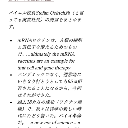
バイエル役員Stefan Oelrich氏（と言
っても実質社長）の発言をまとめま
す。
mRNAワクチンは、人類の細胞
と遺伝子を変えるためのもの
だ。…ultimately the mRNA 
vaccines are an example for 
that cell and gene therapy
パンデミックでなく、通常時に
いきなり打とうとしても95％拒
否されることになるから、今回
はそれができた。
過去18カ月の成功（ワクチン接
種）で、我々は科学の新しい時
代にたどり着いた。
バイオ革命
だ。…a new era of science – a 