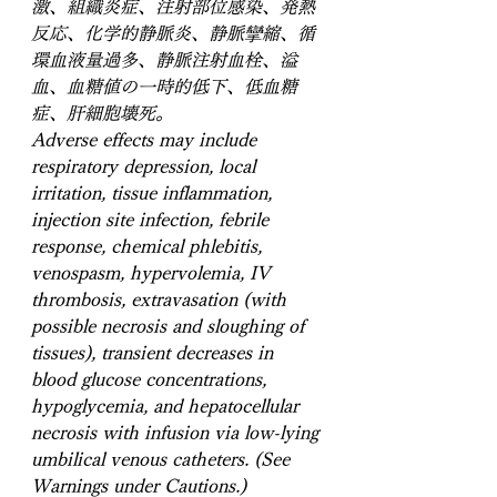
激、組織炎症、注射部位感染、発熱
反応、化学的静脈炎、静脈攣縮、循
環血液量過多、静脈注射血栓、溢
血、血糖値の一時的低下、低血糖
症、肝細胞壊死。
Adverse effects may include 
respiratory depression
, local 
irritation, tissue inflammation, 
injection site infection, febrile 
response, chemical phlebitis, 
venospasm, hypervolemia, IV 
thrombosis, extravasation (with 
possible necrosis and sloughing of 
tissues), transient decreases in 
blood glucose concentrations, 
hypoglycemia
, and hepatocellular 
necrosis with infusion via low-lying 
umbilical venous catheters. (See 
Warnings under Cautions.)