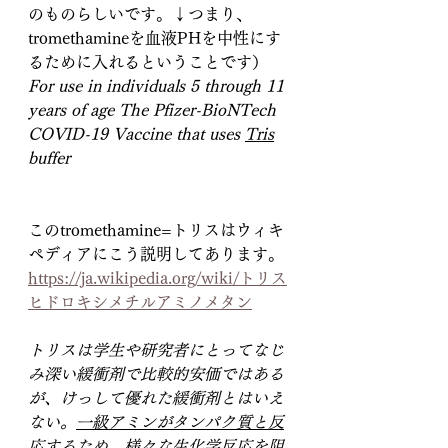
のものらしいです。↓つまり、
tromethamineを血液PHを中性にす
るために入れるということです）
For use in individuals 5 through 11 
years of age The Pfizer-BioNTech 
COVID-19 Vaccine that uses 
Tris
buffer
このtromethamine=トリスはウィキ
ペディアにこう説明してあります。
https://ja.wikipedia.org/wiki/トリス
ヒドロキシメチルアミノメタン
トリスは学生や研究者にとってなじ
み深い緩衝剤で比較的安価ではある
が、けっして優れた緩衝剤とはいえ
ない。
一級アミンが
タンパク質
と反
応するため、様々な生化学反応を阻