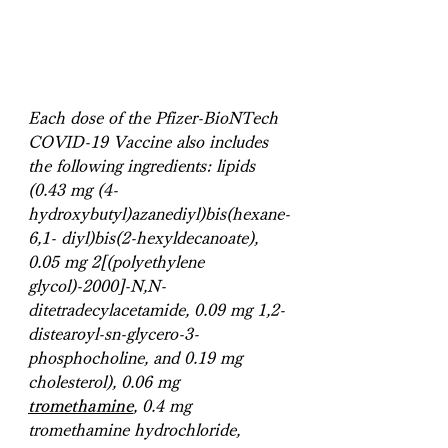
Each dose of the Pfizer-BioNTech 
COVID-19 Vaccine also includes 
the following ingredients: lipids 
(0.43 mg (4-
hydroxybutyl)azanediyl)bis(hexane-
6,1- diyl)bis(2-hexyldecanoate), 
0.05 mg 2[(polyethylene 
glycol)-2000]-N,N-
ditetradecylacetamide, 0.09 mg 1,2-
distearoyl-sn-glycero-3-
phosphocholine, and 0.19 mg 
cholesterol), 0.06 mg 
tromethamine
, 0.4 mg 
tromethamine hydrochloride,