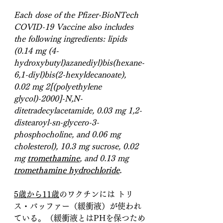
Each dose of the Pfizer-BioNTech 
COVID-19 Vaccine also includes 
the following ingredients: lipids 
(0.14 mg (4- 
hydroxybutyl)azanediyl)bis(hexane-
6,1-diyl)bis(2-hexyldecanoate), 
0.02 mg 2[(polyethylene 
glycol)-2000]-N,N-
ditetradecylacetamide, 0.03 mg 1,2-
distearoyl-sn-glycero-3-
phosphocholine, and 0.06 mg 
cholesterol), 10.3 mg sucrose, 0.02 
mg 
tromethamine
, and 0.13 mg 
tromethamine hydrochloride
.
5歳から11歳
のワクチンには トリ
ス・バッファー（緩衝液）が使われ
ている。（緩衝液とはPHを保つため