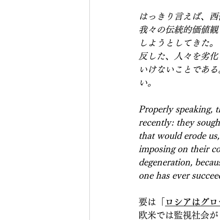
はっきり言えば、西
我々の伝統的価値観
しようとしてきた。
反した、人々を劣化
いけないことである
い。
Properly speaking, t
recently: they sought
that would erode us,
imposing on their cou
degeneration, becaus
one has ever succeed
要は「
ロシアはグロ
欧米では監視社会が