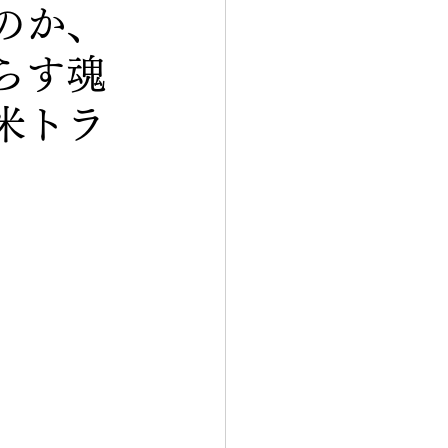
のか、
らす魂
米トラ