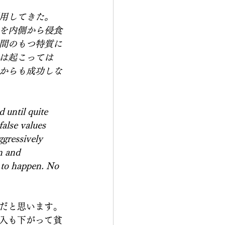
用してきた。
を内側から侵食
間のもつ特質に
は起こっては
からも成功しな
 until quite 
false values 
ggressively 
n and 
 to happen. No 
だと思います。
入も下がって貧