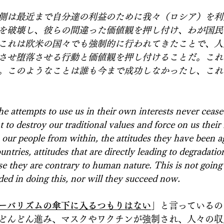
側は最近まで自分達の利益のために我々（ロシア）を利
を破壊し、彼らの間違った価値観を押し付け、わが国民
これは欧米の国々でも強制的に行われてきたことで、人
させ堕落させる行動と価値観を押し付けることだ。これ
。このようなことは誰も今まで成功しなかったし、これ
he attempts to use us in their own interests never ceased
 to destroy our traditional values and force on us their 
 our people from within, the attitudes they have been a
ntries, attitudes that are directly leading to degradatio
e they are contrary to human nature. This is not going
ed in doing this, nor will they succeed now.
ーバリズムの傘下に入るつもりはない
」と言っているの
どんどん進み、マスクやワクチンが強制され、人々の収