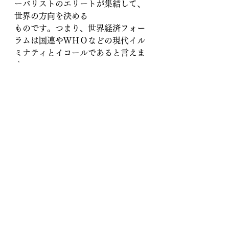
ーバリストのエリートが集結して、
世界の方向を決める
ものです。つまり、世界経済フォー
ラムは国連やＷＨＯなどの現代イル
ミナティとイコールであると言えま
す。
さらに、このリァオ氏の専門である
生命倫理学（バイオエシックス）は
優生学（劣った遺伝子は排除すべき
であるという、元々は19世紀イギリ
スで発祥した思想）の一分野です。
倫理など何もありません。
ーーー
マダニ策で、ワクチンも開発されて
いるかもしれません。
地球の支配勢力は、人間に肉食を止
めさせ、プラントベースか、コオロ