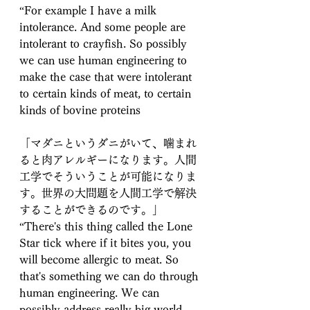
“For example I have a milk 
intolerance. And some people are 
intolerant to crayfish. So possibly 
we can use human engineering to 
make the case that were intolerant 
to certain kinds of meat, to certain 
kinds of bovine proteins
「マダニというダニがいて、噛まれ
ると肉アレルギーになります。人間
工学でそういうことが可能になりま
す。世界の大問題を人間工学で解決
することができるのです。」
“There's this thing called the Lone 
Star tick where if it bites you, you 
will become allergic to meat. So 
that's something we can do through 
human engineering. We can 
possibly address really big world 