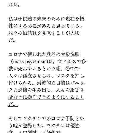
れた。
私は子供達の未来のために現在を犠
牲にする必要があると思っている。
我々の価値観を見直すことが大切
だ。
コロナで使われた兵器は大衆洗脳
（mass psychosis)だ。ウイルスで多
数が死んでいるという嘘、恐怖で
人々は孤立させられ、マスクを押し
付けられる。
最終的な目的はパニッ
クと恐怖を生み出し、人々を服従さ
せ好きに操作できるようにすること
だ。
そしてワクチンでのコロナ予防とい
う嘘が登場した。ワクチンは優性
学、人口削減、不妊化だ。