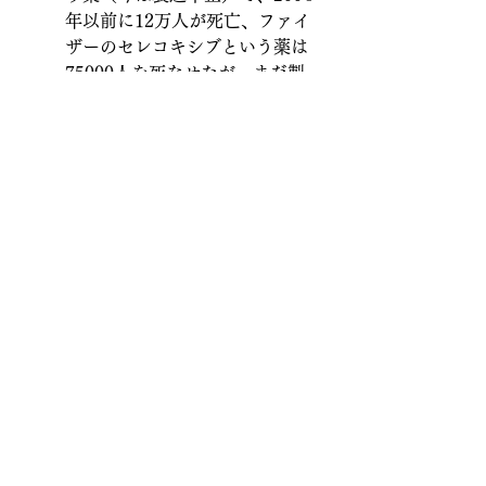
年以前に12万人が死亡、ファイ
ザーのセレコキシブという薬は
75000人を死なせたが、まだ製
造されている。
ファイザーは治験報告も嘘を書
く。例えば、セレコキシブは心
臓発作の原因になることが判明
していたが、FDAに提出する報
告でそのことを否定した。
それではどうやって薬害から身を守
るか、ゲッチェ博士の提案がありま
す。
処方薬を買う前に、インターネ
ットで添付文書を見ること。医
師があなたに伝えるよりも多く
の情報が載っている。そして、
本当にその薬でいいのか、あな