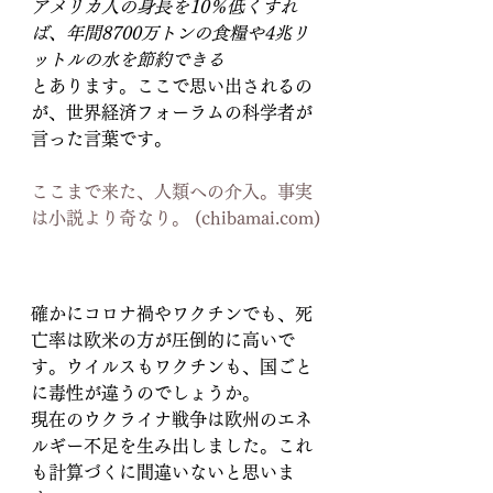
アメリカ人の身長を10％低くすれ
ば、年間8700万トンの食糧や4兆リ
ットルの水を節約できる
とあります。ここで思い出されるの
が、世界経済フォーラムの科学者が
言った言葉です。
ここまで来た、人類への介入。事実
は小説より奇なり。 (chibamai.com)
確かにコロナ禍やワクチンでも、死
亡率は欧米の方が圧倒的に高いで
す。ウイルスもワクチンも、国ごと
に毒性が違うのでしょうか。
現在のウクライナ戦争は欧州のエネ
ルギー不足を生み出しました。これ
も計算づくに間違いないと思いま