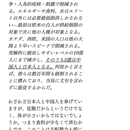
争・人為的疫病・飢餓で削減され
る。エネルギーや食料、水はエリー
ト以外には必要最低限供しかされな
い―最初は欧米の白人が供給制限の
対象で次に他の人種が対象となる。
カナダ、西欧、米国の人口は他の大
陸より早いスピードで削減される。
究極的に統治しやすいレベルの10億
人にまで減少し、
そのうち5億は中
国人と日本人となる。
何故かと言え
ば、彼らは数百年間も統制されるこ
とに慣れており、当局に文句を言わ
ずに服従するからだ。
わざわざ日本人と中国人を挙げてい
ますが、従順だからというだけでな
く、体が小さいからではないでしょ
うか。つまり食料が少なくて済むか
らです。このことは支配勢力も暗に