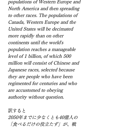
populations of Western Europe and 
North America and then spreading 
to other races. The populations of 
Canada, Western Europe and the 
United States will be decimated 
more rapidly than on other 
continents until the world's 
population reaches a manageable 
level of 1 billion, of which 500 
million will consist of Chinese and 
Japanese races, selected because 
they are people who have been 
regimented for centuries and who 
are accustomed to obeying 
authority without question. 
訳すると
2050年までに少なくとも40億人の
「食べるだけの役立たず」が、戦