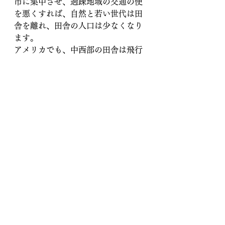
市に集中させ、過疎地域の交通の便
を悪くすれば、自然と若い世代は田
舎を離れ、田舎の人口は少なくなり
ます。
アメリカでも、中西部の田舎は飛行
機の「フライオーバー地域」といっ
て、空港がなく不便な場所になって
います。ヒラリー・クリントンがそ
のような地域のトランプ支持者を嘲
笑ったのは記憶に新しいところで
す。
人口を田舎から都市（スマートシテ
ィ）に移住させ、集中的に一括管理
する。資源節約のために、暖房や冷
房を使いすぎたら自動的にシャット
ダウンされる。（既に電力会社はこ
ういう路線に進み始めています）