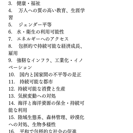
3.   健康・福祉
4.　 万人への質の高い教育、生涯学
習
5.　 ジェンダー平等
6.   水・衛生の利用可能性
7.   エネルギーへのアクセス
8.　 包摂的で持続可能な経済成長、
雇用
9.   強靭なインフラ、工業化・イノ
ベーション
10.　国内と国家間の不平等の是正
11.　持続可能な都市
12.  持続可能な消費と生産
13.  気候変動への対処
14.  海洋と海洋資源の保全・持続可
能な利用
15.  陸域生態系、森林管理、砂漠化
への対処、生物多様性
16.　平和で包摂的な社会の促進