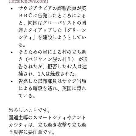
(
lifesitenews.com
)
サウジアラビアの諜報部員が英
ＢＢＣに告発したところによる
と、同国はグローバリストの国
連とタイアップした「グリーン
シティ」を建設しようとしてい
る。
そのための軍による村の立ち退
き（ベドウィン族の村？） が通
告されたが、拒否した47人は逮
捕され、1人は銃殺された。
告発した諜報部員はサウジ当局
による暗殺を逃れ、英国に隠れ
ている。
恐ろしいことです。
国連主導のスマートシティやナント
カシティは、立ち退き攻撃や立ち退
き災害に要注意です。