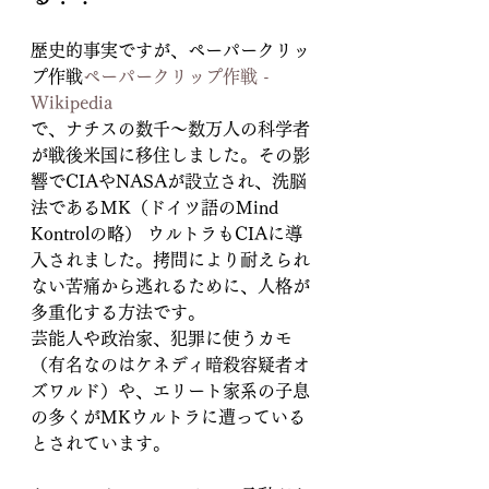
歴史的事実ですが、ペーパークリッ
プ作戦
ペーパークリップ作戦 - 
Wikipedia
で、ナチスの数千～数万人の科学者
が戦後米国に移住しました。その影
響でCIAやNASAが設立され、洗脳
法であるMK（ドイツ語のMind 
Kontrolの略） ウルトラもCIAに導
入されました。拷問により耐えられ
ない苦痛から逃れるために、人格が
多重化する方法です。
芸能人や政治家、犯罪に使うカモ
（有名なのはケネディ暗殺容疑者オ
ズワルド）や、エリート家系の子息
の多くがMKウルトラに遭っている
とされています。