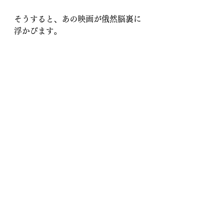
そうすると、あの映画が俄然脳裏に
浮かびます。
和名タイトルは「クライシス・オ
ブ・アメリカ」。大統領候補が洗脳
でコントロールされ、やがて大統領