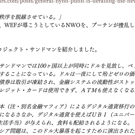
rs.com/posts/general-flynn-putin-is-derailing-the-n
秩序を脱線させている。」
、WEFが導こうとしているNWOを、プーチンが攪乱
プロジェクト・サンドマンを紹介しました。
サンドマンでは100ヶ国以上が同時にドルを見放し、ペ
することになっている。ドルは一夜にして殆どゼロの価
債券は取引が凍結され、金融システムの流動性がストッ
レジット・カードは使用できず、ＡＴＭも使えなくなる
本（注・別名金融マフィア）によるデジタル通貨移行の
になるさなか、デジタル通貨を使えばＵＢＩ（ユニバー
生活手当）が与えられ、食料も配給されるようになる。
シア問題は、このドル大暴落を起こすために演出された