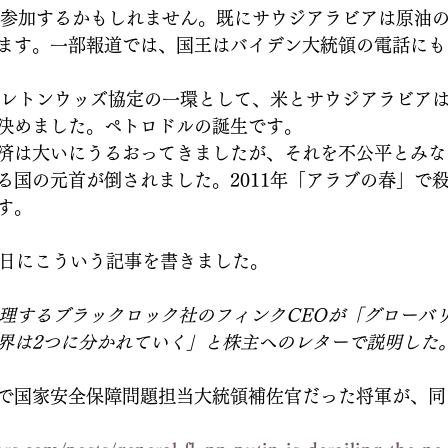
国が参加するかもしれません。既にサウジアラビアは原油
ます。一部報道では、国王はバイデン大統領の電話にも
のブレトンウッズ協定の一環として、米とサウジアラビア
決めました。ペトロドルの誕生です。
済は大いにうるおってきましたが、それを不公平とみな
る国の元首が倒されました。2011年「アラブの春」で
す。
2日にこういう記事を書きました。
管理するブラックロック社のフィンクCEOが「グローバ
界は2つに分かれていく」と株主へのレターで説明した
で国家安全保障問題担当大統領補佐官だった将軍が、同