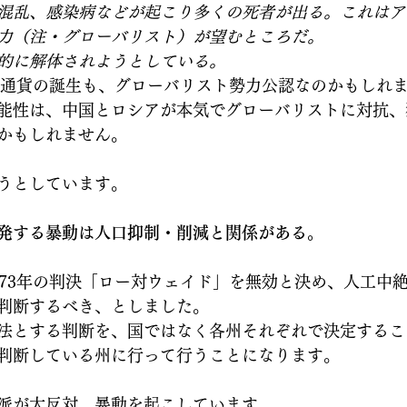
混乱、感染病などが起こり多くの死者が出る。これはア
力（注・グローバリスト）が望むところだ。
的に解体されようとしている。
CS通貨の誕生も、グローバリスト勢力公認なのかもしれ
能性は、中国とロシアが本気でグローバリストに対抗、
かもしれません。
うとしています。
発する暴動は人口抑制・削減と関係がある。
973年の判決「ロー対ウェイド」を無効と決め、人工中
判断するべき、としました。
法とする判断を、国ではなく各州それぞれで決定するこ
判断している州に行って行うことになります。
派が大反対、暴動を起こしています。