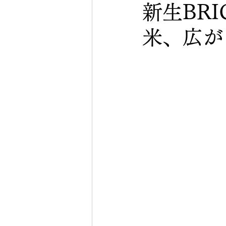
新生BR
米、広が