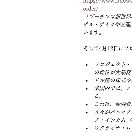
https://www.infowa
order/
「プーチンは新世界
ビ
ル・ゲイツや国連
います。
そして4月12日に
プロジェクト・
の地位が大暴落
ドル建の株式や
米国内では、ク
る。
これは、金融資
人々がパニック
ク・インカム=
ウクライナ・ロ