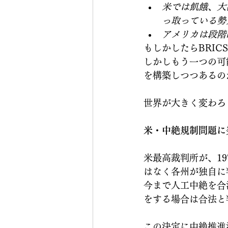
米では飢餓、大
っ取っている勢
アメリカは段階
もしかしたらBRI
しかしもう一つの可
を構築しつつあるの
世界が大きく変わろ
米・中絶規制問題に
米最高裁判所が、1
はなく各州が独自に
今まで人工中絶を合
をする場合は合法と
この決定に中絶推進