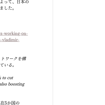
よって、日本の
ました。
cs-working-on-
-vladimir-
ットワークを構
ている。
 to cut 
lso boosting 
在5か国の