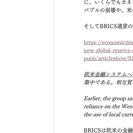
に、いくらでもカネ
バブルの崩壊や、米
そしてBRICS通
https://economictim
new-global-reserve-
putin/articleshow/
欧米金融システムへ
築中である。相互貿
Earlier, the group s
reliance on the Wes
the use of local curr
BRICSは欧米の