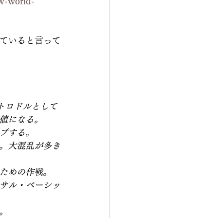
ew-world-
していると言って
トロドルとして
値になる。
プする。
。大混乱が多き
ための作戦。
サル・ベーシッ
。