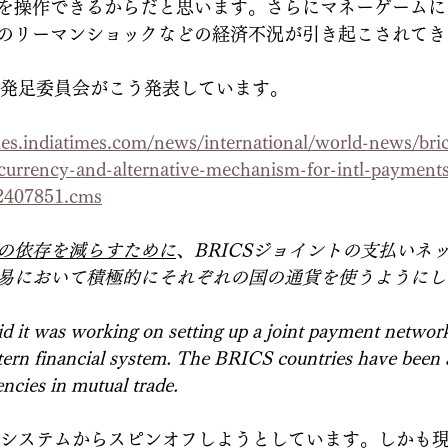
を操作できるからだと思います。さらにマネーゲームに
のリーマンショックなどの経済不況が引き起こされてき
貨の発足委員会がこう発表しています。
es.indiatimes.com/news/international/world-news/bri
currency-and-alternative-mechanism-for-intl-payments
92407851.cms
の依存を減らすために
、BRICSジョイントの支払いネ
易において積極的にそれぞれの国の通貨を使うようにし
aid it was working on setting up a joint payment network
tern financial system. The BRICS countries have been a
encies in mutual trade.
金融システムからスピンオフしようとしています。しかも現