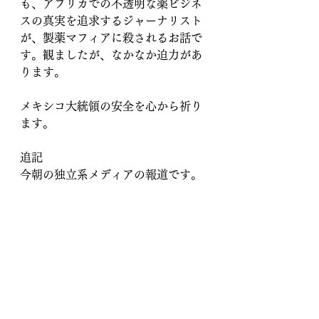
も、アフリカでの不透明な薬ビジネ
スの真実を追求するジャーナリスト
が、製薬マフィアに殺されるお話で
す。観ましたが、なかなか迫力があ
ります。
メキシコ大統領の安全を心から祈り
ます。
追記
今朝の独立系メディアの報道です。
アメリカの政府が見積もるところに
よると、現在ワクチンによる死亡者
は一日当たり70人だそうです。
コロナよりワクチンによる死者のほ
うが多くなっているとのことです。