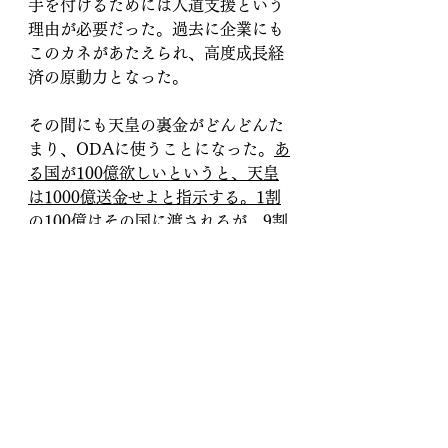
手を付けるためには人道支援という
理由が必要だった。過去に企業にも
このカネがあたえられ、高度成長経
済の原動力となった。
その間にも天皇の裏金がどんどんた
まり、ODAに使うことになった。
あ
る国が100億欲しいというと、天皇
は1000億送金せよと指示する。1割
の100億はその国に渡されるが、9割
はキックバックで日本に戻ってく
る。
戻ってきたカネのうち5％は首
相に入る。しかし安倍首相の時にそ
の5％をアメリカが凍結した。
ーーー
9割が戻ってきてその5％が首相に行
っていたということですが、残りは
どこに行くのでしょうか。皇室でし
ょうか、それとも政治家、官僚？