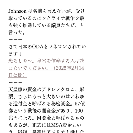
Johnson は名前を言えないが、受け
取っているのはウクライナ戦争を最
も強く推進している議員たちだ、と
言った。
ーーー
さて日本のODAもマネロンされてい
ます↓
恐ろしや～。皇室を信奉する人は読
まないでください。（2025年2月14
日公開）
ーーー
天皇家の資金はアドレノクロム、麻
薬、さらにもっと大きいのはいわゆ
る還付金と呼ばれる秘密資金。57債
券という戦後の闇資金があり、100
兆円に上る。M資金と呼ばれるもの
もあるが、正式にはMSA資金とい
う。戦後、皇室はアメリカと話し合