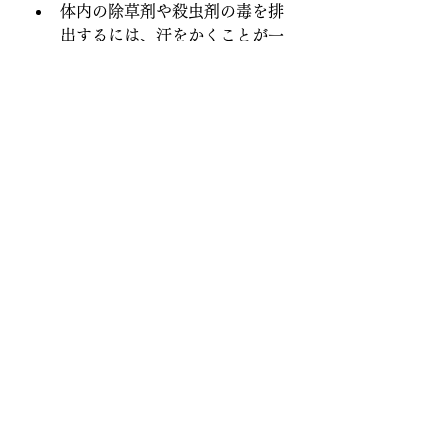
体内の除草剤や殺虫剤の毒を排
出するには、
汗をかくことが一
番
である。そして浄水器を使う
こと、空気清浄機を室内で使用
すること。
地域で連帯して、ゴルフ場での
除草剤殺虫剤利用をなるべく控
えるよう訴える。
ということです。運動が面倒でサウ
ナも行かない場合、今の季節はサウ
ナスーツを着るだけで沢山汗が出て
きます。
ショッキングな話ですが、友人が産
婦人科医から聞いたところによる
と、日本でもゴルフ場周辺の家で生
まれた子供に先天的異常が見られて
いるらしいです。割合はわかりませ