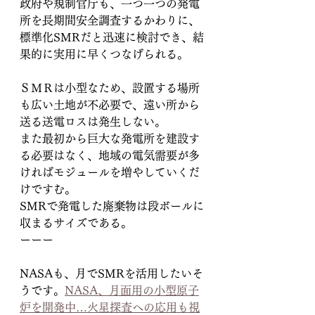
政府や規制官庁も、一つ一つの発電
所を長期間安全調査するかわりに、
標準化SMRだと迅速に検討でき、結
果的に実用に早くつなげられる。
ＳＭＲは小型なため、設置する場所
も広い土地が不必要で、遠い所から
送る送電ロスは発生しない。
また最初から巨大な発電所を建設す
る必要はなく、地域の電気需要が多
ければモジュールを増やしていくだ
けですむ。
SMRで発電した廃棄物は段ボールに
収まるサイズである。
ーーー
NASAも、月でSMRを活用したいそ
うです。
NASA、月面用の小型原子
炉を開発中…火星探査への応用も視