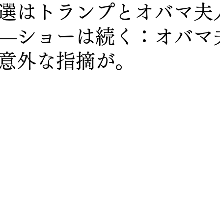
選はトランプとオバマ夫
―ショーは続く：オバマ
意外な指摘が。