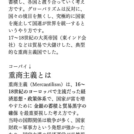
蓄積し、各国と渡り合っていく考え
方です。グローバリズムは反対に、
国々の境目を無くし、究極的に国家
を廃止して国連が世界を統一すると
いうやり方です。
17～18世紀の大英帝国（東インド会
社）などは貿易で大儲けした、典型
的な重商主義国でした。
コーパイ↓
重商主義とは
重商主義（Mercantilism）は、
16〜
18世紀のヨーロッパで主流だった経
済思想・政策体系
で、国家が富を増
やすために 
金銀の蓄積と貿易黒字の
確保
 を最重要視した考え方です。 
当時の国際関係は戦争が多く、国家
財政＝軍事力という発想が強かった