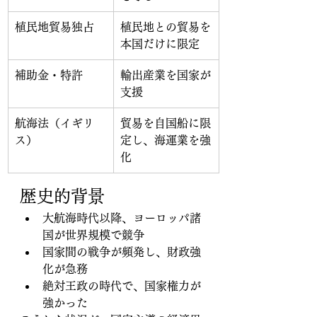
植民地貿易独占
植民地との貿易を
本国だけに限定
補助金・特許
輸出産業を国家が
支援
航海法（イギリ
貿易を自国船に限
ス）
定し、海運業を強
化
歴史的背景
大航海時代以降、ヨーロッパ諸
国が世界規模で競争
国家間の戦争が頻発し、財政強
化が急務
絶対王政の時代で、国家権力が
強かった