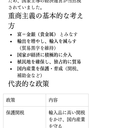
ため、国家主導の経済運営が当然視
されていました。
重商主義の基本的な考え
方
富＝金銀（貴金属）
 とみなす
輸出を増やし、輸入を減らす
（貿易黒字を維持）
国家が経済に積極的に介入
植民地を確保し、独占的に貿易
国内産業を保護・育成
（関税、
補助金など）
代表的な政策
政策
内容
保護関税
輸入品に高い関税
をかけ、国内産業
を守る