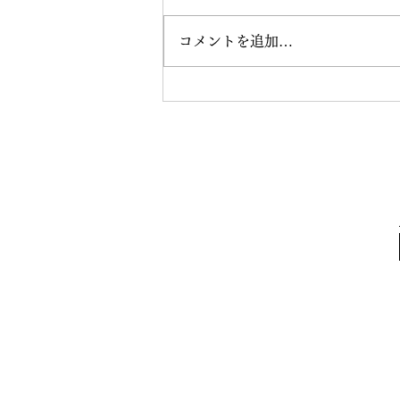
コメントを追加…
現在の円高ドル安はドルリセ
ットを意味する？それとも一
時的？ドルの終焉は20XX年
から。（2026年8月6日公開）