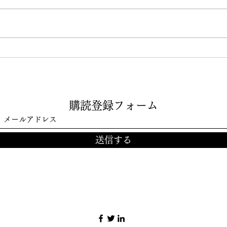
トランプはヒトラーよりたち
自分
が悪いー悪性自己愛の上に認
る、
知症。心理学者の分析。
視カ
購読登録フォーム
（2026年8月3日公開）
的に
（2
送信する