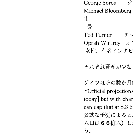
George Sor
Michael Blo
市 
  長
Ted Turner 
Oprah Winf
 女性、有名インタ
それぞれ資産が少な
ゲイツはその数か月
 “Official projections say the world's population will peak at 9.3 billion [up from 6.6 billion 
today] but with char
can cap that at 8.3 b
公式な予測によると
人口は６６億人）し
う。