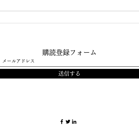
トランプはヒトラーよりたち
自分
が悪いー悪性自己愛の上に認
る、
知症。心理学者の分析。
視カ
購読登録フォーム
（2026年8月3日公開）
的に
（2
送信する