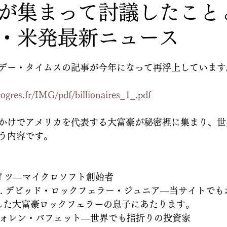
が集まって討議したこと
・米発最新ニュース
デー・タイムスの記事が今年になって再浮上しています
progres.fr/IMG/pdf/billionaires_1_.pdf
かけでアメリカを代表する大富豪が秘密裡に集まり、世
う内容です。
ビル・ゲイツ―マイクロソフト創始者
eller Jr. デビッド・ロックフェラー・ジュニア―当サイト
去した大富豪ロックフェラーの息子にあたります。
ett 　ウォレン・バフェット―世界でも指折りの投資家