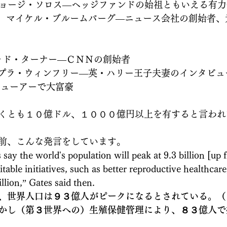
os　　ジョージ・ソロス―ヘッジファンドの始祖ともいえる有
omberg　マイケル・ブルームバーグ―ニュース会社の創始
　　テッド・ターナー―ＣＮＮの創始者
rey　オプラ・ウィンフリー―英・ハリー王子夫妻のインタビ
ビューアーで大富豪
くとも１０億ドル、１０００億円以上を有すると言われ
前、こんな発言をしています。
itable initiatives, such as better reproductive healthcar
illion,” Gates said then.
、世界人口は９３億人がピークになるとされている。（
かし（第３世界への）生殖保健管理により、８３億人で