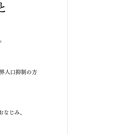
と
。
界人口抑制の方
でもおなじみ、