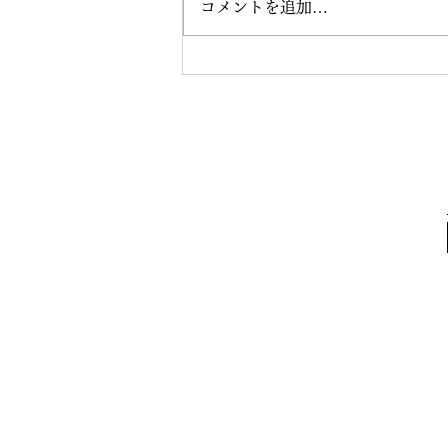
コメントを追加…
現在の円高ドル安はドルリセ
ットを意味する？それとも一
時的？ドルの終焉は20XX年
から。（2026年8月6日公開）