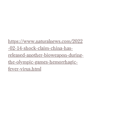
https://www.naturalnews.com/2022
-02-14-shock-claim-china-has-
released-another-bioweapon-during-
the-olympic-games-hemorrhagic-
fever-virus.html