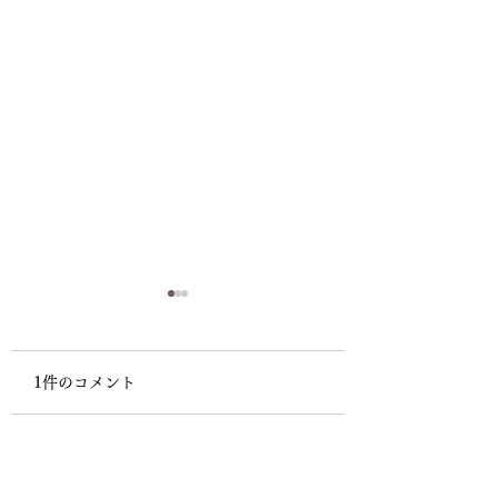
1件のコメント
トランプはヒトラーよ
自分の言動が全て
コメントを追加…