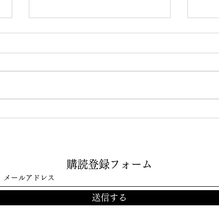
トランプはヒトラーよりたち
自分
が悪いー悪性自己愛の上に認
る、
知症。心理学者の分析。
視カ
購読登録フォーム
（2026年8月3日公開）
的に
（2
送信する