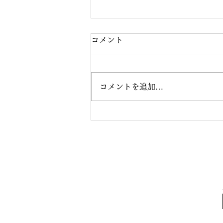
コメント
コメントを追加…
現在の円高ドル安はドルリセ
ットを意味する？それとも一
時的？ドルの終焉は20XX年
から。（2026年8月6日公開）