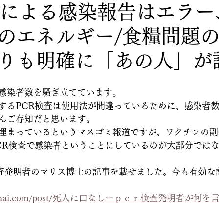
査による感染報告はエラー
のエネルギー/食糧問題
りも明確に「あの人」が
感染者数を騒ぎ立てています。
するPCR検査は使用法が間違っているために、感染者
んご存知だと思います。
埋まっているというマスゴミ報道ですが、ワクチンの副
CR検査で感染者ということにしているのが大部分では
検査発明者のマリス博士の記事を載せました。今も有効な
chibamai.com/post/死人に口なしーｐｃｒ検査発明者が何