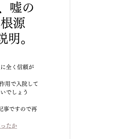
、嘘の
の根源
説明。
数に全く信頼が
作用で入院して
ないでしょう
記事ですので再
を言ったか