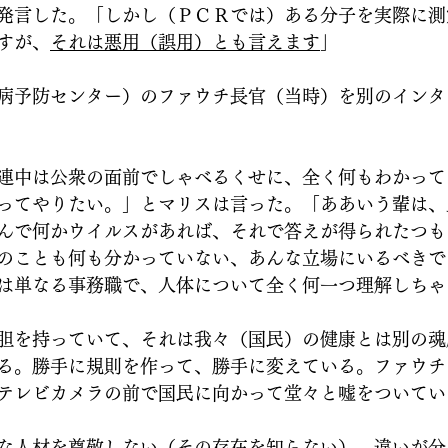
発言した。「しかし（ＰＣＲでは）ある分子を実際に測
すが、
それは悪用（誤用）とも言えます
」　
病予防センター）のファウチ長官（当時）を別のインタ
連中は公衆の面前でしゃべるくせに、全く何もわかって
ってやりたい。」とマリスは言った。「ああいう輩は、
んで何かウイルスがあれば、それで答えが得られたつも
のことも何も分かっていない、あんな立場にいるべきで
は単なる事務職で、人体について全く何一つ理解しちゃ
胆を持っていて、それは我々（国民）の健康とは別の魂
る。勝手に規則を作って、勝手に変えている。ファウチ
テレビカメラの前で国民に向かって堂々と嘘をついてい
な人材を尊敬しない（その存在を知らない）。違いが分