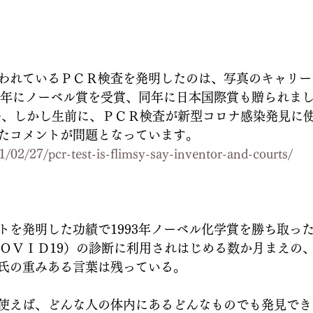
われているＰＣＲ検査を発明したのは、写真のキャリー
93年にノーベル賞を受賞、同年に日本国際賞も贈られま
で逝去、しかし生前に、ＰＣＲ検査が新型コロナ感染発見に
たコメントが問題となっています。
1/02/27/pcr-test-is-flimsy-say-inventor-and-courts/
トを発明した功績で1993年ノーベル化学賞を勝ち取っ
2（ＣＯＶＩＤ19）の診断に利用されはじめる数か月まえの、2
氏の重みある言葉は残っている。
使えば、どんな人の体内にあるどんなものでも発見でき