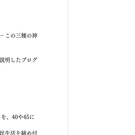
－この三種の神
説明したブログ
、40や45に
民生活を締め付