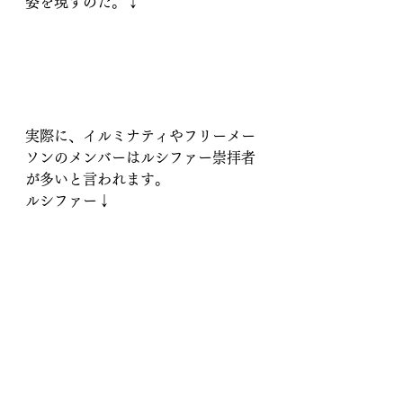
姿を現すのだ。↓
実際に、イルミナティやフリーメー
ソンのメンバーはルシファー崇拝者
が多いと言われます。
ルシファー↓
戦争はエリート勢力が儲かるだけ
で、何のプラスにもなりません。