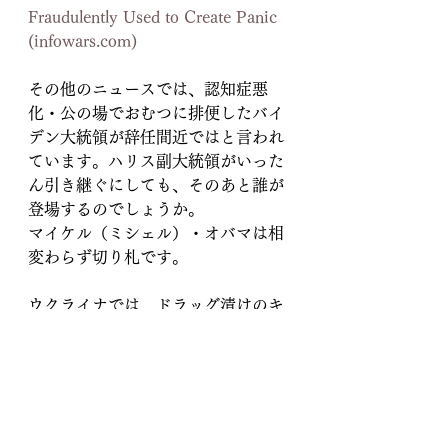
Fraudulently Used to Create Panic 
(
infowars.com
)
その他のニュースでは、認知症悪
化・公の場でおむつに排便したバイ
デン大統領が辞任間近ではと言われ
ています。ハリス副大統領がいった
ん引き継ぐにしても、そのあと誰が
登場するのでしょうか。
マイケル（ミシェル）・オバマは相
変わらず切り札です。
ウクライナでは、ドラッグ漬けのキ
チガイゼレンスキーがそろそろ首の
すげ替えが近いようです。
West Has Plan to Replace Zelensky 
– Russian Intelligence 
(
infowars.com
)