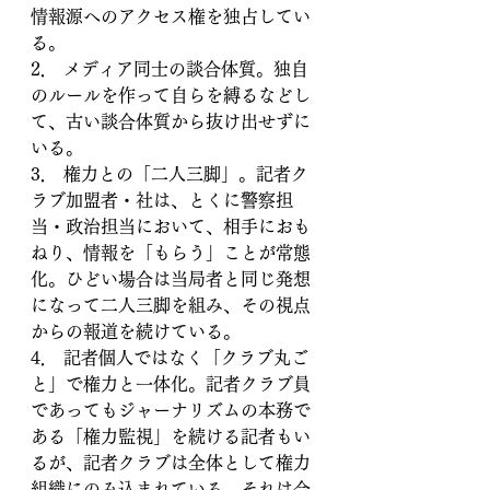
情報源へのアクセス権を独占してい
る。
2． メディア同士の談合体質。独自
のルールを作って自らを縛るなどし
て、古い談合体質から抜け出せずに
いる。
3． 権力との「二人三脚」。記者ク
ラブ加盟者・社は、とくに警察担
当・政治担当において、相手におも
ねり、情報を「もらう」ことが常態
化。ひどい場合は当局者と同じ発想
になって二人三脚を組み、その視点
からの報道を続けている。
4． 記者個人ではなく「クラブ丸ご
と」で権力と一体化。記者クラブ員
であってもジャーナリズムの本務で
ある「権力監視」を続ける記者もい
るが、記者クラブは全体として権力
組織にのみ込まれている。それは今