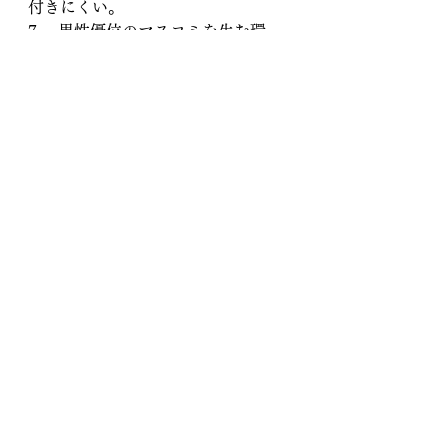
付きにくい。
7． 男性優位のマスコミを生む環
境。記者クラブをベースに取材を続
ける記者、とくにマスコミ企業の本
流とされる政治担当や警察・司法担
当は、早朝から深夜まで働き詰め。
介護や子育てなどが必要な記者は、
とても付いていけない。家庭を任さ
れる傾向の強い女性には、実に不利
な職場環境である。
8． 記者会見で勝負しない体質。メ
ディア同士での談合や当局との二人
三脚などが進む中、会見の空洞化が
進んできた。「本当に聞きたいこと
は会見ではなく、個別取材で聞け」
という長年の”伝統”も影響してお
り、会見の空洞化は深刻度を増して
いる。
9． 取材プロセスの「非透明化」が