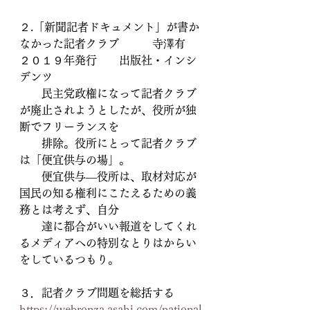
２.「新聞記者ドキュメント」が書か
なかった記者クラブ　　　寺澤有　
２０１９年発行　　出版社・インシ
デンツ
　　民主党政権になって記者クラブ
が廃止されようとしたが、役所が独
断でフリーランスを
　　排除。役所にとって記者クラブ
は「便宜供与の場」。
　　便宜供与―役所は、取材対応が
国民の知る権利にこたえるための義
務とは考えず、自分
　　達に都合がいい報道をしてくれ
るメディアへの特別なとりはからい
をしているつもり。
３．記者クラブ問題を総括する　
https://webronza.asahi.com/national