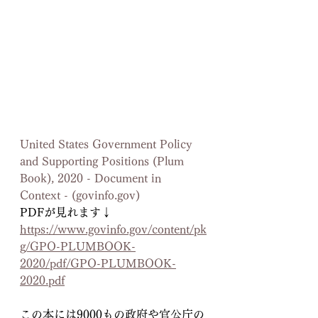
United States Government Policy 
and Supporting Positions (Plum 
Book), 2020 - Document in 
Context - (
govinfo.gov
)
PDFが見れます↓
https://www.govinfo.gov/content/pk
g/GPO-PLUMBOOK-
2020/pdf/GPO-PLUMBOOK-
2020.pdf
この本には9000もの政府や官公庁の