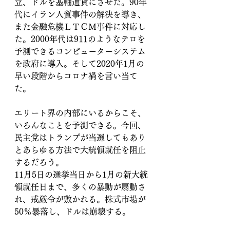
立、ドルを基軸通貨にさせた。90年
代にイラン人質事件の解決を導き、
また金融危機ＬＴＣＭ事件に対応し
た。2000年代は911のようなテロを
予測できるコンピューターシステム
を政府に導入。そして2020年1月の
早い段階からコロナ禍を言い当て
た。
エリート界の内部にいるからこそ、
いろんなことを予測できる。今回、
民主党はトランプが当選してもあり
とあらゆる方法で大統領就任を阻止
するだろう。
11月5日の選挙当日から1月の新大統
領就任日まで、多くの暴動が扇動さ
れ、戒厳令が敷かれる。株式市場が
50％暴落し、ドルは崩壊する。