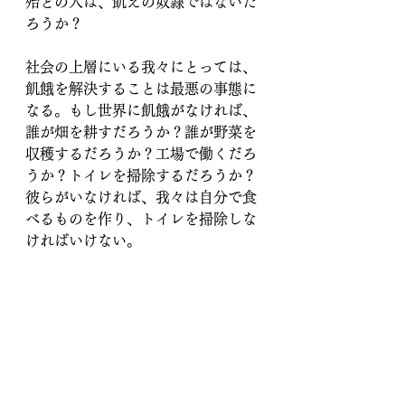
殆どの人は、飢えの奴隷ではないだ
ろうか？
社会の上層にいる我々にとっては、
飢餓を解決することは最悪の事態に
なる。もし世界に飢餓がなければ、
誰が畑を耕すだろうか？誰が野菜を
収穫するだろうか？工場で働くだろ
うか？トイレを掃除するだろうか？
彼らがいなければ、我々は自分で食
べるものを作り、トイレを掃除しな
ければいけない。
世界のトップにいる人々が、飢餓を
解決しようとしないのはそういうこ
とだ。
我々にとって、飢餓は問題ではな
く、資産なのだ。
 No wonder people at the high end 