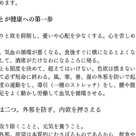
めます。
とが健康への第一歩
りと欲を抑制し、憂いや心配を少なくする。心を苦しめ
。気血の循環が悪くなる。食後すぐに横になるとよくな
して、酒席がたけなわになるころに帰る。
とも限度を決めて、超えてはいけない。色欲は慎まない
て必ず短命に終わる。風、寒、暑、湿の外邪を防いで起
度の運動をし、導引（一種のストレッチ）をし、腰や腹
足をよく動かし労働して血気を循環させる。
は二つ。
外邪を防ぎ、内欲を押さえる
取り除くことと、元気を養うこと。
外邪。欲望は本質的にむさぼるものであるから、飲食や