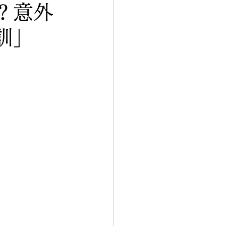
？意外
訓」