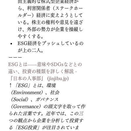
由主義的な株式型企業経済か
ら、利害関係者（ステークホー
ルダー）経済に変えようとして
いる。株主の権利や意見を遠ざ
け、外部の勢力が企業を操縦し
やすくする。
ESG経済をプッシュしているの
が上の二人。
ーーー
ESGとは――意味やSDGsなどとの
違い、投資の種類を詳しく解説 - 
『日本の人事部』 (jinjibu.jp)
↑
「ESG」とは、環境
（Environment）、社会
（Social）、ガバナンス
（Governance）の頭文字を取って作
られた言葉です。近年では、この三
つの観点から企業を分析して投資す
る「ESG投資」が注目されていま