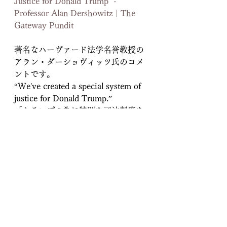
Justice for Donald Trump" - 
Professor Alan Dershowitz | The 
Gateway Pundit
著名なハーヴァード法学名誉教授の
アラン・ダーショヴィッツ氏のコメ
ントです。
“We've created a special system of 
justice for Donald Trump.”
「トランプの為に特別な司法制度を
作った」
トランプ起訴には、全く法的根拠が
欠如していると言っています。
トランプの元弁護士、マイケル・コ
ーエンもトランプが無実となる証拠
を提出しました。
以上の理由から、トランプの逮捕は
無くなったと見られています。