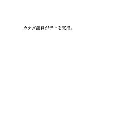
カナダ議員がデモを支持。
トランプがデモを支持する発言。
イーロン・マスクが500万近く寄付。さす
が桁が違う。