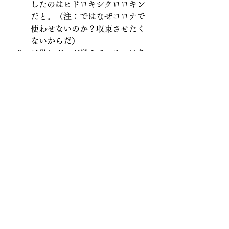
したのはヒドロキシクロロキン
だと。（注：ではなぜコロナで
使わせないのか？収束させたく
ないからだ）
子供にガンが増えているのは各
種ワクチンに発がん物質が入っ
ているからだ。製薬会社は
（注：1980年代に？）免責にな
ってから、こういうことをし始
めた。
マスクは低酸素症を誘発し、か
えってガンになる
自分の免疫力を信じ、ワクチン
は打たないこと。
大衆は洗脳、教化されてしまっ
ている。目を覚まさなければい
けない。
イベルメクチンやヒドロキシク
ロロキンを使う、良心ある医者