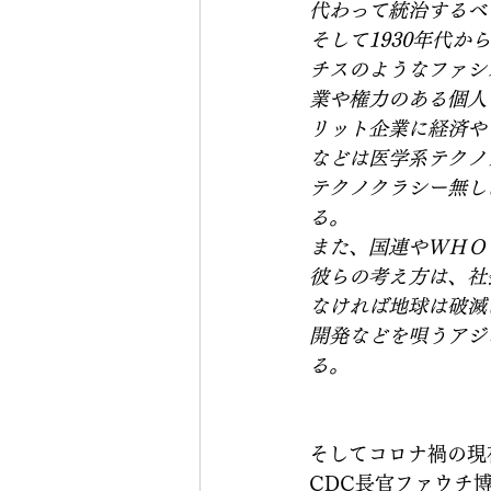
代わって統治するべ
そして1930年代
チスのようなファシ
業や権力のある個人
リット企業に経済や
などは医学系テクノ
テクノクラシー無し
る。
また、国連やＷＨＯ
彼らの考え方は、社
なければ地球は破滅
開発などを唄うアジ
る。
そしてコロナ禍の現
CDC長官ファウチ