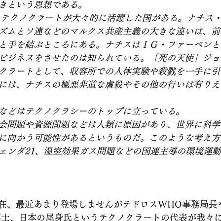
きという思想である。
からテクノクラートが大々的に活躍した国がある。ナチス
ズムとソ連などのマルクス共産主義の大きな違いは、前
と手を結ぶところにある。ナチスはＩＧ・ファーベンと
ビジネスをさせたのは知られている。「死の天使」ジョ
クラートとして、収容所での人体実験や殺戮を一手に引
には、ナチスの極悪非道な虐殺やその他の行いは有りえ
などはテクノクラシーのトップに立っている。
会問題や資源問題などは人類に原因があり、世界に科学
に向かう可能性があるというものだ。このような考え方
ェンダ21、温室効果ガス問題などの国連主導の環境運
在、最近あまり登場しませんがテドロスWHO事務局長
博士、日本の尾身氏というテクノクラートの代表が我々