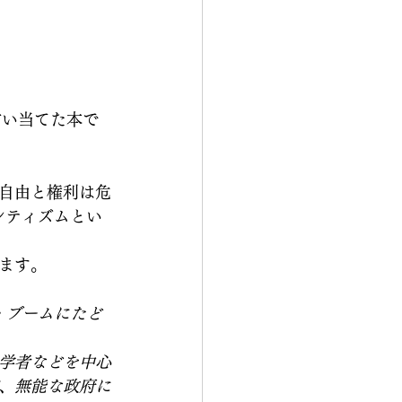
言い当てた本で
自由と権利は危
エンティズムとい
ます。
・ブームにたど
学者などを中心
、無能な政府に