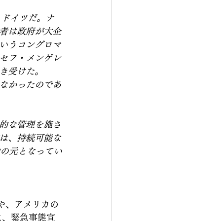
・ドイツだ。ナ
者は政府が大企
いうコングロマ
セフ・メンゲレ
き受けた。
なかったのであ
的な管理を施さ
は、持続可能な
動の元となってい
や、アメリカの
に、緊急事態宣