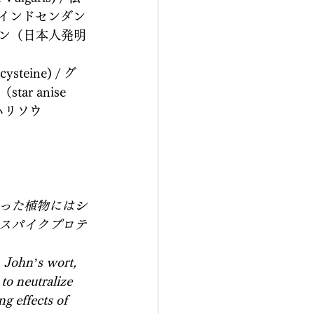
木のインドセンダン
ルメクチン（日本人発明
teine) / グ
ar anise 
レハリソウ
った植物には
シ
スパイクプロテ
. John’s wort, 
to neutralize 
g effects of 