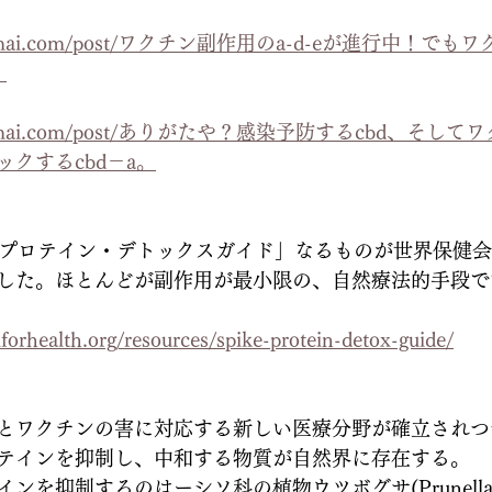
hibamai.com/post/ワクチン副作用のa-d-eが進行中！
。
chibamai.com/post/ありがたや？感染予防するcbd、そ
クするcbd－a。
クプロテイン・デトックスガイド」なるものが世界保健
した。ほとんどが副作用が最小限の、自然療法的手段で
forhealth.org/resources/spike-protein-detox-guide/
とワクチンの害に対応する新しい医療分野が確立されつ
テインを抑制し、中和する物質が自然界に存在する。
を抑制するのはーシソ科の植物ウツボグサ(Prunella Vulg