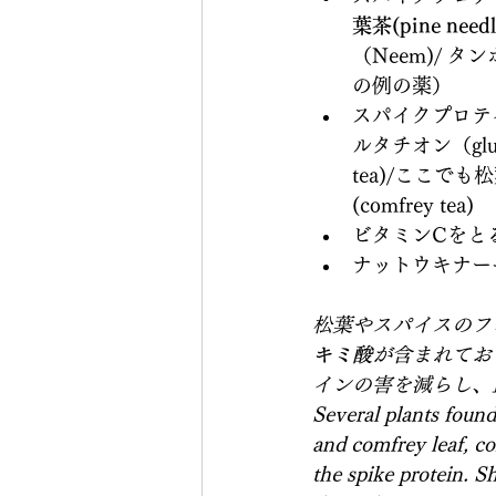
葉茶(pine needle
（Neem)/ タン
の例の薬）
スパイクプロテ
ルタチオン（gluta
tea)/ここでも
(comfrey tea)
ビタミンCをと
ナットウキナー
松葉やスパイスのフ
キミ酸
が含まれてお
インの害を減らし、
Several plants found 
and comfrey leaf, co
the spike protein. S