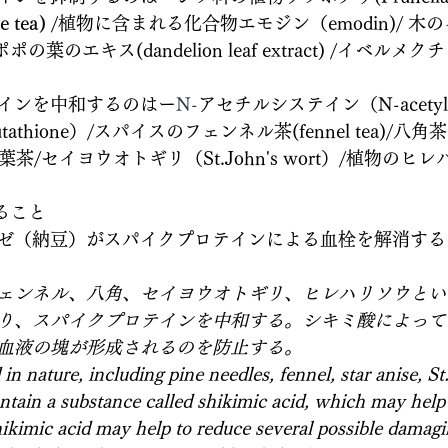
 tea)
 /植物に含まれる化合物エモジン（emodin)/ 
ポポの葉のエキス(dandelion leaf extract) /イベ
インを中和するのはー
N-
アセチルシステイン（N-acetylcys
thione）/スパイスのフェンネル茶(fennel tea)/八角茶（st
松葉茶/セイヨウオトギリ（St.John's wort）/植物のヒ
ること
ゼ（納豆）がスパイクプロテインによる血栓を解消する
ェンネル、八角、セイヨウオトギリ、ヒレハリソウとい
り、スパイクプロテインを中和する。シキミ酸によって
血液の塊が形成されるのを防止する。
in nature, including pine needles, fennel, star anise, St
ntain a substance called shikimic acid, which may help 
hikimic acid may help to reduce several possible damagin