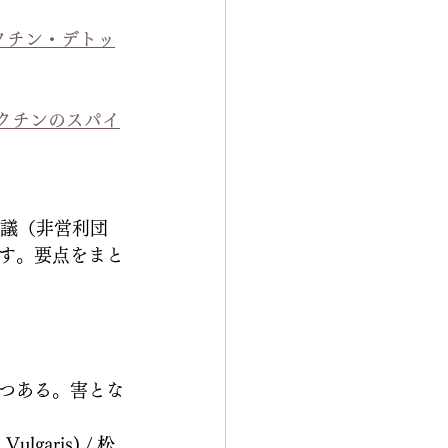
でもワクチン・デトッ
してワクチンのスパイ
会議（非営利団
す。要点をまと
つある。害とな
aris) / 
松