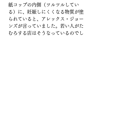
紙コップの内側（ツルツルしてい
る）に、妊娠しにくくなる物質が塗
られていると、アレックス・ジョー
ンズが言っていました。若い人がた
むろする店はそうなっているのでし
ょう。
コロナ前にタピオカドリンクが女子
高校生を中心に大ブレークしました
が、間違いなく不妊物質が入ってい
ると思います。
不妊だけならまだしも、発がん物質
もあちこちで使われています。厚労
省も、わざわざ農薬や添加物の規制
を緩くして人口抑制・削減に加担し
ています
オーガニックだから安心できるとは
限りませんが、少しでも食の安全に
ついて意識を持つことが大切だと思