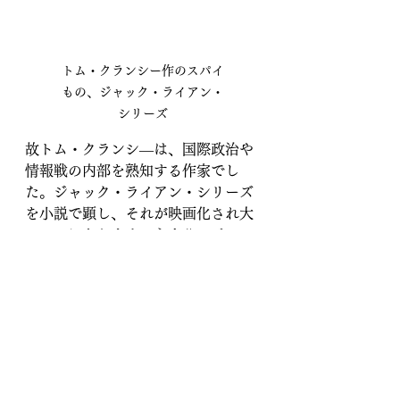
トム・クランシー作のスパイ
もの、ジャック・ライアン・
シリーズ
故トム・クランシ―は、国際政治や
情報戦の内部を熟知する作家でし
た。ジャック・ライアン・シリーズ
を小説で顕し、それが映画化され大
ヒットになります。主人公のジャッ
クは博士号を持ったＣＩＡ調査官で
す。
プーチンは、チェスの名手と言われ
ていますので、もしかしたらヒラリ
ーやオバマ、エリートＣＩＡ調査官
の上を行っているのかもしれませ