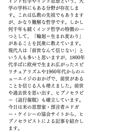
インド哲学やインド思想という、大
学の学科にもある分野が存在しま
す。これは仏教の先祖でもあります
が、かなり難解な哲学です。しかし
何千年も続くインド哲学の特徴の一
つとして、「輪廻＝生まれ変わり」
があることを民衆に教えています。
現代人は「前世なんて信じない」と
いう人も多いと思いますが、1800年
代半ばに欧州で生まれ広がったスピ
リチュアリズムや1960年代からのニ
ューエイジのおかげで、前世がある
ことを信じる人も増えました。前世
や過去世を思い出す、ヒプノセラピ
ー（退行催眠）も確立しています。
今日は米の思想家・預言者エドガ
ー・ケイシーの協会サイトから、ヒ
プノセラピストによる記事を紹介し
ます。