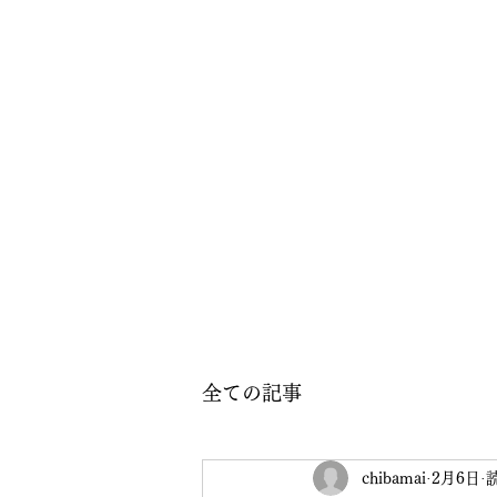
全ての記事
chibamai
2月6日