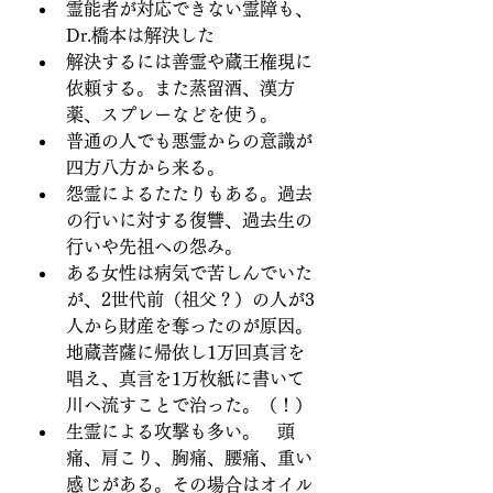
霊能者が対応できない霊障も、
Dr.橋本は解決した
解決するには善霊や蔵王権現に
依頼する。また蒸留酒、漢方
薬、スプレーなどを使う。
普通の人でも悪霊からの意識が
四方八方から来る。
怨霊によるたたりもある。過去
の行いに対する復讐、過去生の
行いや先祖への怨み。
ある女性は病気で苦しんでいた
が、2世代前（祖父？）の人が3
人から財産を奪ったのが原因。
地蔵菩薩に帰依し1万回真言を
唱え、真言を1万枚紙に書いて
川へ流すことで治った。（！）
生霊による攻撃も多い。　頭
痛、肩こり、胸痛、腰痛、重い
感じがある。その場合はオイル