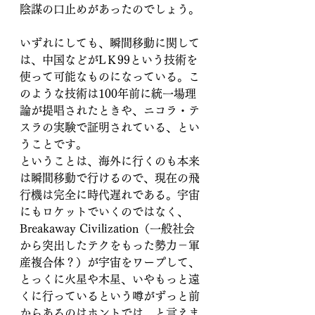
陰謀の口止めがあったのでしょう。
いずれにしても、瞬間移動に関して
は、中国などがLＫ99という技術を
使って可能なものになっている。こ
のような技術は100年前に統一場理
論が提唱されたときや、ニコラ・テ
スラの実験で証明されている、とい
うことです。
ということは、海外に行くのも本来
は瞬間移動で行けるので、現在の飛
行機は完全に時代遅れである。宇宙
にもロケットでいくのではなく、
Breakaway Civilization（一般社会
から突出したテクをもった勢力－軍
産複合体？）が宇宙をワープして、
とっくに火星や木星、いやもっと遠
くに行っているという噂がずっと前
からあるのはホントでは、と言えま