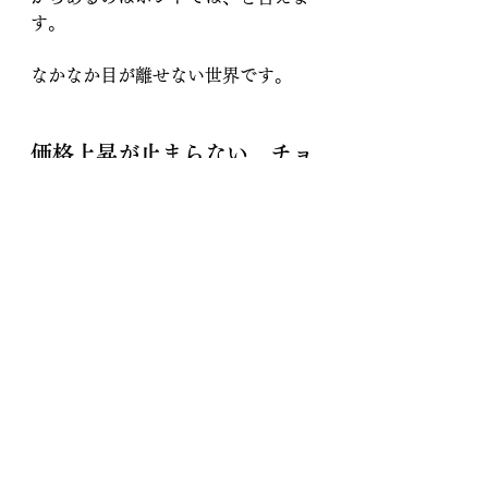
す。
なかなか目が離せない世界です。
価格上昇が止まらない、チョ
コレートにもワクチン！
World's Chocolate Supply Under 
Threat By Virus, Researchers Call 
for Cacao Trees To Be Vaccinated | 
The Gateway Pundit | by Anthony 
Scott
世界のチョコレート原料50％が
西アフリカ産だが、最近コナカ
イガラムシ（mealy bug)と呼ば
れる虫のせいで、カカオの木が