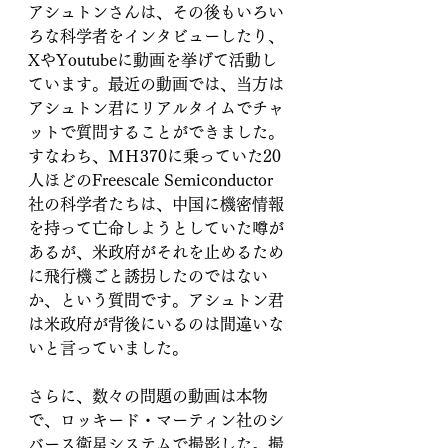
アシュトンさんは、その後もいろい
ろな科学者をインタビューしたり、
XやYoutubeに動画を挙げて活動し
ています。最近の動画では、当方は
アシュトン君にリアルタイムでチャ
ットで質問することができました。
すなわち、ＭＨ370に乗っていた20
人ほどのFreescale Semiconductor 
社の科学者たちは、中国に機密情報
を持って亡命しようとしていた噂が
あるが、米政府がそれを止めるため
に飛行機ごと誘拐したのではない
か、という質問です。アシュトン君
は米政府が背後にいるのは間違いな
いと言っていました。
さらに、数々の問題の動画は本物
で、ロッキード・マーティン社のシ
バース衛星システムで撮影した。撮