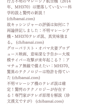
行方不明のマレーシア航空機（2014
年、MH370）は墜落していないー科
学的説と驚愕の新説！ 
(
chibamai.com
)
故キッシンジャーの評価は如何に？
両論併記しました：不明マレーシア
機・MH370テレポ説、真実味強ま
る。 (
chibamai.com
)
グローバリスト・オバマ夫妻プロデ
ュース映画、意味深な予告かー大規
模サイバー攻撃が来年起こる？：ア
マチュア無線で備えたい：MH370、
驚異のテクノロジーは特許を得てい
た (
chibamai.com
)
不明マレーシア機のテレポ説は確
定！驚愕のテクノロジーが存在す
る！専門家がテレポ原理を解説（珍
文漢文ですが） (
chibamai.com
)